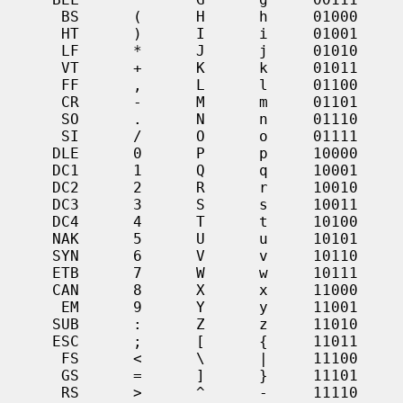
      BS      (      H      h     01000

      HT      )      I      i     01001

      LF      *      J      j     01010

      VT      +      K      k     01011

      FF      ,      L      l     01100

      CR      -      M      m     01101

      SO      .      N      n     01110

      SI      /      O      o     01111

     DLE      0      P      p     10000

     DC1      1      Q      q     10001

     DC2      2      R      r     10010

     DC3      3      S      s     10011

     DC4      4      T      t     10100

     NAK      5      U      u     10101

     SYN      6      V      v     10110

     ETB      7      W      w     10111

     CAN      8      X      x     11000

      EM      9      Y      y     11001

     SUB      :      Z      z     11010

     ESC      ;      [      {     11011

      FS      <      \      |     11100

      GS      =      ]      }     11101

      RS      >      ^      -     11110
