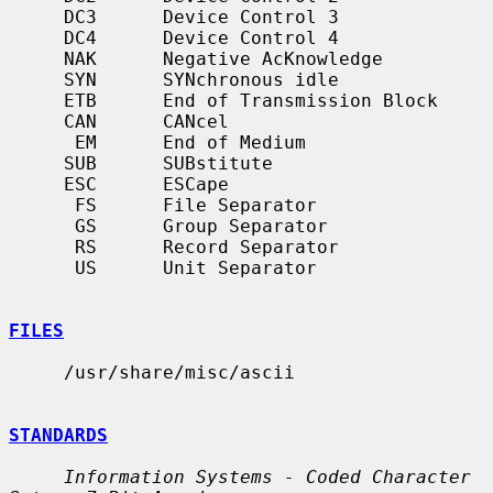
     DC3      Device Control 3

     DC4      Device Control 4

     NAK      Negative AcKnowledge

     SYN      SYNchronous idle

     ETB      End of Transmission Block

     CAN      CANcel

      EM      End of Medium

     SUB      SUBstitute

     ESC      ESCape

      FS      File Separator

      GS      Group Separator

      RS      Record Separator

      US      Unit Separator

FILES
     /usr/share/misc/ascii

STANDARDS
Information Systems - Coded Character 