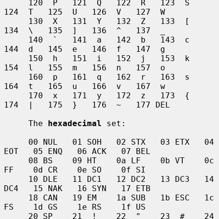
     120  P   121  Q   122  R   123  S   
124  T   125  U   126  V   127  W

     130  X   131  Y   132  Z   133  [   
134  \   135  ]   136  ^   137  _

     140  `   141  a   142  b   143  c   
144  d   145  e   146  f   147  g

     150  h   151  i   152  j   153  k   
154  l   155  m   156  n   157  o

     160  p   161  q   162  r   163  s   
164  t   165  u   166  v   167  w

     170  x   171  y   172  z   173  {   
174  |   175  }   176  ~   177 DEL

     The 
hexadecimal
 set:

     00 NUL   01 SOH   02 STX   03 ETX   04 
EOT   05 ENQ   06 ACK   07 BEL

     08 BS    09 HT    0a LF    0b VT    0c 
FF    0d CR    0e SO    0f SI

     10 DLE   11 DC1   12 DC2   13 DC3   14 
DC4   15 NAK   16 SYN   17 ETB

     18 CAN   19 EM    1a SUB   1b ESC   1c 
FS    1d GS    1e RS    1f US

     20 SP    21  !    22  "    23  #    24  