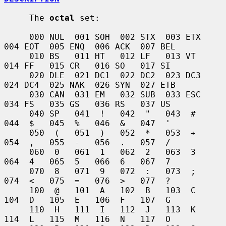
     The 
octal
 set:

     000 NUL  001 SOH  002 STX  003 ETX  
004 EOT  005 ENQ  006 ACK  007 BEL

     010 BS   011 HT   012 LF   013 VT   
014 FF   015 CR   016 SO   017 SI

     020 DLE  021 DC1  022 DC2  023 DC3  
024 DC4  025 NAK  026 SYN  027 ETB

     030 CAN  031 EM   032 SUB  033 ESC  
034 FS   035 GS   036 RS   037 US

     040 SP   041  !   042  "   043  #   
044  $   045  %   046  &   047  '

     050  (   051  )   052  *   053  +   
054  ,   055  -   056  .   057  /

     060  0   061  1   062  2   063  3   
064  4   065  5   066  6   067  7

     070  8   071  9   072  :   073  ;   
074  <   075  =   076  >   077  ?

     100  @   101  A   102  B   103  C   
104  D   105  E   106  F   107  G

     110  H   111  I   112  J   113  K   
114  L   115  M   116  N   117  O
