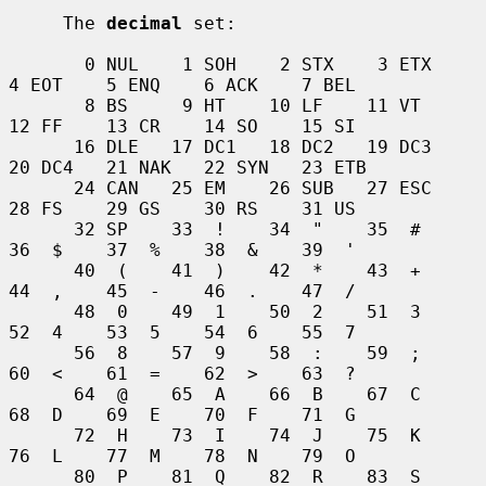
     The 
decimal
 set:

       0 NUL    1 SOH    2 STX    3 ETX    
4 EOT    5 ENQ    6 ACK    7 BEL

       8 BS     9 HT    10 LF    11 VT    
12 FF    13 CR    14 SO    15 SI

      16 DLE   17 DC1   18 DC2   19 DC3   
20 DC4   21 NAK   22 SYN   23 ETB

      24 CAN   25 EM    26 SUB   27 ESC   
28 FS    29 GS    30 RS    31 US

      32 SP    33  !    34  "    35  #    
36  $    37  %    38  &    39  '

      40  (    41  )    42  *    43  +    
44  ,    45  -    46  .    47  /

      48  0    49  1    50  2    51  3    
52  4    53  5    54  6    55  7

      56  8    57  9    58  :    59  ;    
60  <    61  =    62  >    63  ?

      64  @    65  A    66  B    67  C    
68  D    69  E    70  F    71  G

      72  H    73  I    74  J    75  K    
76  L    77  M    78  N    79  O

      80  P    81  Q    82  R    83  S    