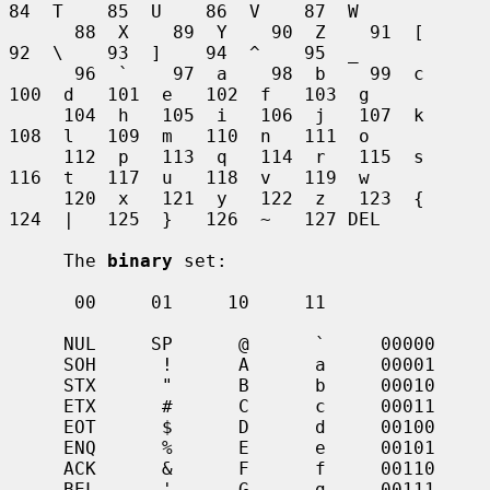
84  T    85  U    86  V    87  W

      88  X    89  Y    90  Z    91  [    
92  \    93  ]    94  ^    95  _

      96  `    97  a    98  b    99  c   
100  d   101  e   102  f   103  g

     104  h   105  i   106  j   107  k   
108  l   109  m   110  n   111  o

     112  p   113  q   114  r   115  s   
116  t   117  u   118  v   119  w

     120  x   121  y   122  z   123  {   
124  |   125  }   126  ~   127 DEL

     The 
binary
 set:

      00     01     10     11

     NUL     SP      @      `     00000

     SOH      !      A      a     00001

     STX      "      B      b     00010

     ETX      #      C      c     00011

     EOT      $      D      d     00100

     ENQ      %      E      e     00101

     ACK      &      F      f     00110

     BEL      '      G      g     00111
