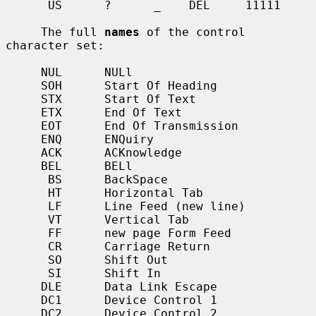
      US      ?      _    DEL     11111

     The full 
names
 of the control 
character set:

     NUL      NULl

     SOH      Start Of Heading

     STX      Start Of Text

     ETX      End Of Text

     EOT      End Of Transmission

     ENQ      ENQuiry

     ACK      ACKnowledge

     BEL      BELl

      BS      BackSpace

      HT      Horizontal Tab

      LF      Line Feed (new line)

      VT      Vertical Tab

      FF      new page Form Feed

      CR      Carriage Return

      SO      Shift Out

      SI      Shift In

     DLE      Data Link Escape

     DC1      Device Control 1

     DC2      Device Control 2
