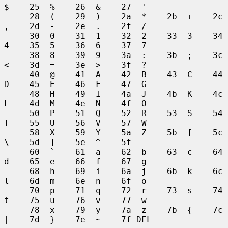
$    25  %    26  &    27  '

     28  (    29  )    2a  *    2b  +    2c  
,    2d  -    2e  .    2f  /

     30  0    31  1    32  2    33  3    34  
4    35  5    36  6    37  7

     38  8    39  9    3a  :    3b  ;    3c  
<    3d  =    3e  >    3f  ?

     40  @    41  A    42  B    43  C    44  
D    45  E    46  F    47  G

     48  H    49  I    4a  J    4b  K    4c  
L    4d  M    4e  N    4f  O

     50  P    51  Q    52  R    53  S    54  
T    55  U    56  V    57  W

     58  X    59  Y    5a  Z    5b  [    5c  
\    5d  ]    5e  ^    5f  _

     60  `    61  a    62  b    63  c    64  
d    65  e    66  f    67  g

     68  h    69  i    6a  j    6b  k    6c  
l    6d  m    6e  n    6f  o

     70  p    71  q    72  r    73  s    74  
t    75  u    76  v    77  w

     78  x    79  y    7a  z    7b  {    7c  
|    7d  }    7e  ~    7f DEL
