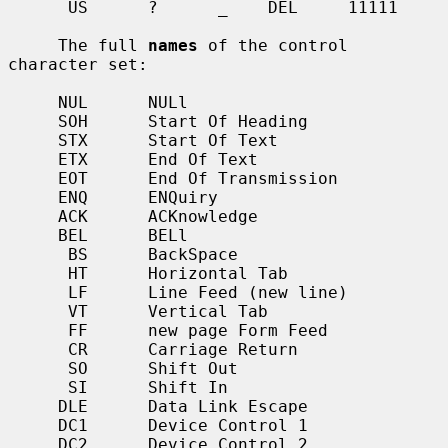
      US      ?      _    DEL     11111

     The full 
names
 of the control 
character set:

     NUL      NULl

     SOH      Start Of Heading

     STX      Start Of Text

     ETX      End Of Text

     EOT      End Of Transmission

     ENQ      ENQuiry

     ACK      ACKnowledge

     BEL      BELl

      BS      BackSpace

      HT      Horizontal Tab

      LF      Line Feed (new line)

      VT      Vertical Tab

      FF      new page Form Feed

      CR      Carriage Return

      SO      Shift Out

      SI      Shift In

     DLE      Data Link Escape

     DC1      Device Control 1

     DC2      Device Control 2
