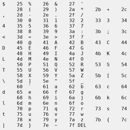
$    25  %    26  &    27  '

     28  (    29  )    2a  *    2b  +    2c  
,    2d  -    2e  .    2f  /

     30  0    31  1    32  2    33  3    34  
4    35  5    36  6    37  7

     38  8    39  9    3a  :    3b  ;    3c  
<    3d  =    3e  >    3f  ?

     40  @    41  A    42  B    43  C    44  
D    45  E    46  F    47  G

     48  H    49  I    4a  J    4b  K    4c  
L    4d  M    4e  N    4f  O

     50  P    51  Q    52  R    53  S    54  
T    55  U    56  V    57  W

     58  X    59  Y    5a  Z    5b  [    5c  
\    5d  ]    5e  ^    5f  _

     60  `    61  a    62  b    63  c    64  
d    65  e    66  f    67  g

     68  h    69  i    6a  j    6b  k    6c  
l    6d  m    6e  n    6f  o

     70  p    71  q    72  r    73  s    74  
t    75  u    76  v    77  w

     78  x    79  y    7a  z    7b  {    7c  
|    7d  }    7e  ~    7f DEL
