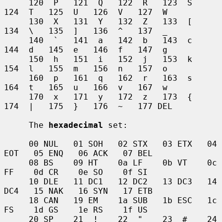
     120  P   121  Q   122  R   123  S   
124  T   125  U   126  V   127  W

     130  X   131  Y   132  Z   133  [   
134  \   135  ]   136  ^   137  _

     140  `   141  a   142  b   143  c   
144  d   145  e   146  f   147  g

     150  h   151  i   152  j   153  k   
154  l   155  m   156  n   157  o

     160  p   161  q   162  r   163  s   
164  t   165  u   166  v   167  w

     170  x   171  y   172  z   173  {   
174  |   175  }   176  ~   177 DEL

     The 
hexadecimal
 set:

     00 NUL   01 SOH   02 STX   03 ETX   04 
EOT   05 ENQ   06 ACK   07 BEL

     08 BS    09 HT    0a LF    0b VT    0c 
FF    0d CR    0e SO    0f SI

     10 DLE   11 DC1   12 DC2   13 DC3   14 
DC4   15 NAK   16 SYN   17 ETB

     18 CAN   19 EM    1a SUB   1b ESC   1c 
FS    1d GS    1e RS    1f US

     20 SP    21  !    22  "    23  #    24  