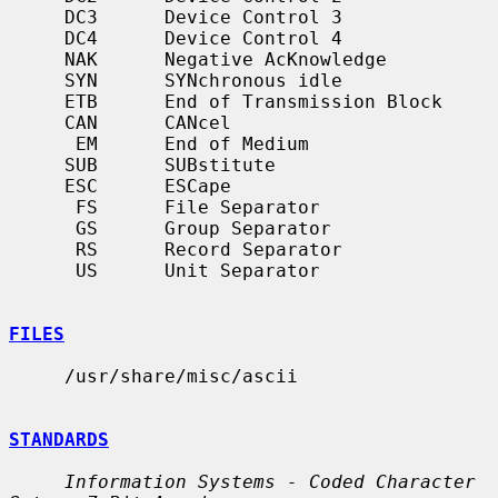
     DC3      Device Control 3

     DC4      Device Control 4

     NAK      Negative AcKnowledge

     SYN      SYNchronous idle

     ETB      End of Transmission Block

     CAN      CANcel

      EM      End of Medium

     SUB      SUBstitute

     ESC      ESCape

      FS      File Separator

      GS      Group Separator

      RS      Record Separator

      US      Unit Separator

FILES
     /usr/share/misc/ascii

STANDARDS
Information Systems - Coded Character 