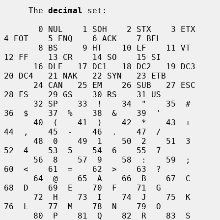
     The 
decimal
 set:

       0 NUL    1 SOH    2 STX    3 ETX    
4 EOT    5 ENQ    6 ACK    7 BEL

       8 BS     9 HT    10 LF    11 VT    
12 FF    13 CR    14 SO    15 SI

      16 DLE   17 DC1   18 DC2   19 DC3   
20 DC4   21 NAK   22 SYN   23 ETB

      24 CAN   25 EM    26 SUB   27 ESC   
28 FS    29 GS    30 RS    31 US

      32 SP    33  !    34  "    35  #    
36  $    37  %    38  &    39  '

      40  (    41  )    42  *    43  +    
44  ,    45  -    46  .    47  /

      48  0    49  1    50  2    51  3    
52  4    53  5    54  6    55  7

      56  8    57  9    58  :    59  ;    
60  <    61  =    62  >    63  ?

      64  @    65  A    66  B    67  C    
68  D    69  E    70  F    71  G

      72  H    73  I    74  J    75  K    
76  L    77  M    78  N    79  O

      80  P    81  Q    82  R    83  S    