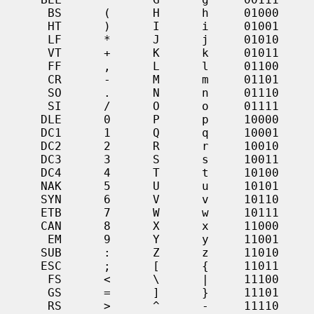
      BS      (      H      h     01000

      HT      )      I      i     01001

      LF      *      J      j     01010

      VT      +      K      k     01011

      FF      ,      L      l     01100

      CR      -      M      m     01101

      SO      .      N      n     01110

      SI      /      O      o     01111

     DLE      0      P      p     10000

     DC1      1      Q      q     10001

     DC2      2      R      r     10010

     DC3      3      S      s     10011

     DC4      4      T      t     10100

     NAK      5      U      u     10101

     SYN      6      V      v     10110

     ETB      7      W      w     10111

     CAN      8      X      x     11000

      EM      9      Y      y     11001

     SUB      :      Z      z     11010

     ESC      ;      [      {     11011

      FS      <      \      |     11100

      GS      =      ]      }     11101

      RS      >      ^      -     11110
