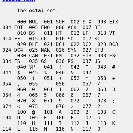
     The 
octal
 set:

     000 NUL  001 SOH  002 STX  003 ETX  
004 EOT  005 ENQ  006 ACK  007 BEL

     010 BS   011 HT   012 LF   013 VT   
014 FF   015 CR   016 SO   017 SI

     020 DLE  021 DC1  022 DC2  023 DC3  
024 DC4  025 NAK  026 SYN  027 ETB

     030 CAN  031 EM   032 SUB  033 ESC  
034 FS   035 GS   036 RS   037 US

     040 SP   041  !   042  "   043  #   
044  $   045  %   046  &   047  '

     050  (   051  )   052  *   053  +   
054  ,   055  -   056  .   057  /

     060  0   061  1   062  2   063  3   
064  4   065  5   066  6   067  7

     070  8   071  9   072  :   073  ;   
074  <   075  =   076  >   077  ?

     100  @   101  A   102  B   103  C   
104  D   105  E   106  F   107  G

     110  H   111  I   112  J   113  K   
114  L   115  M   116  N   117  O
