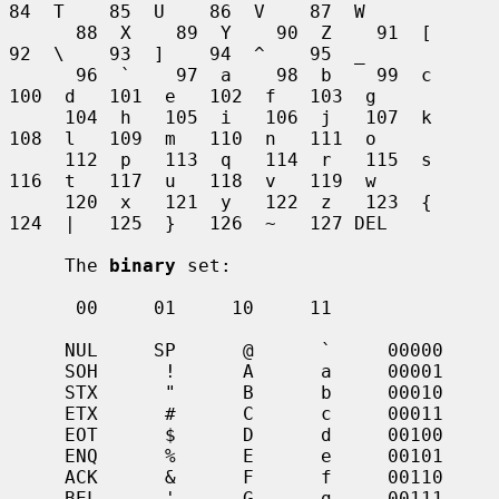
84  T    85  U    86  V    87  W

      88  X    89  Y    90  Z    91  [    
92  \    93  ]    94  ^    95  _

      96  `    97  a    98  b    99  c   
100  d   101  e   102  f   103  g

     104  h   105  i   106  j   107  k   
108  l   109  m   110  n   111  o

     112  p   113  q   114  r   115  s   
116  t   117  u   118  v   119  w

     120  x   121  y   122  z   123  {   
124  |   125  }   126  ~   127 DEL

     The 
binary
 set:

      00     01     10     11

     NUL     SP      @      `     00000

     SOH      !      A      a     00001

     STX      "      B      b     00010

     ETX      #      C      c     00011

     EOT      $      D      d     00100

     ENQ      %      E      e     00101

     ACK      &      F      f     00110

     BEL      '      G      g     00111
