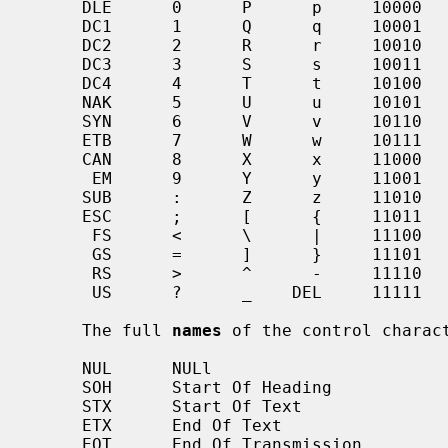
     DLE      0      P      p     10000

     DC1      1      Q      q     10001

     DC2      2      R      r     10010

     DC3      3      S      s     10011

     DC4      4      T      t     10100

     NAK      5      U      u     10101

     SYN      6      V      v     10110

     ETB      7      W      w     10111

     CAN      8      X      x     11000

      EM      9      Y      y     11001

     SUB      :      Z      z     11010

     ESC      ;      [      {     11011

      FS      <      \      |     11100

      GS      =      ]      }     11101

      RS      >      ^      -     11110

      US      ?      _    DEL     11111

     The full 
names
 of the control charact
     NUL      NULl

     SOH      Start Of Heading

     STX      Start Of Text

     ETX      End Of Text

     EOT      End Of Transmission
