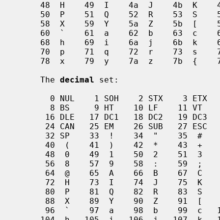
     48  H    49  I    4a  J    4b  K    4c  L    4d  M    4e  N    4f  O

     50  P    51  Q    52  R    53  S    54  T    55  U    56  V    57  W

     58  X    59  Y    5a  Z    5b  [    5c  \    5d  ]    5e  ^    5f  _

     60  `    61  a    62  b    63  c    64  d    65  e    66  f    67  g

     68  h    69  i    6a  j    6b  k    6c  l    6d  m    6e  n    6f  o

     70  p    71  q    72  r    73  s    74  t    75  u    76  v    77  w

     78  x    79  y    7a  z    7b  {    7c  |    7d  }    7e  ~    7f DEL

     The 
decimal
 set:

       0 NUL    1 SOH    2 STX    3 ETX    4 EOT    5 ENQ    6 ACK    7 BEL

       8 BS     9 HT    10 LF    11 VT    12 FF    13 CR    14 SO    15 SI

      16 DLE   17 DC1   18 DC2   19 DC3   20 DC4   21 NAK   22 SYN   23 ETB

      24 CAN   25 EM    26 SUB   27 ESC   28 FS    29 GS    30 RS    31 US

      32 SP    33  !    34  "    35  #    36  $    37  %    38  &    39  '

      40  (    41  )    42  *    43  +    44  ,    45  -    46  .    47  /

      48  0    49  1    50  2    51  3    52  4    53  5    54  6    55  7

      56  8    57  9    58  :    59  ;    60  <    61  =    62  >    63  ?

      64  @    65  A    66  B    67  C    68  D    69  E    70  F    71  G

      72  H    73  I    74  J    75  K    76  L    77  M    78  N    79  O

      80  P    81  Q    82  R    83  S    84  T    85  U    86  V    87  W

      88  X    89  Y    90  Z    91  [    92  \    93  ]    94  ^    95  _

      96  `    97  a    98  b    99  c   100  d   101  e   102  f   103  g

     104  h   105  i   106  j   107  k   108  l   109  m   110  n   111  o
