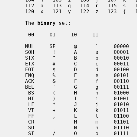
     112  p   113  q   114  r   115  s   116  t   117  u   118  v   119  w

     120  x   121  y   122  z   123  {   124  |   125  }   126  ~   127 DEL

     The 
binary
 set:

      00     01     10     11

     NUL     SP      @      `     00000

     SOH      !      A      a     00001

     STX      "      B      b     00010

     ETX      #      C      c     00011

     EOT      $      D      d     00100

     ENQ      %      E      e     00101

     ACK      &      F      f     00110

     BEL      '      G      g     00111

      BS      (      H      h     01000

      HT      )      I      i     01001

      LF      *      J      j     01010

      VT      +      K      k     01011

      FF      ,      L      l     01100

      CR      -      M      m     01101

      SO      .      N      n     01110

      SI      /      O      o     01111
