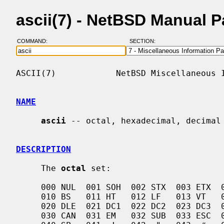
ascii(7) - NetBSD Manual 
COMMAND:
SECTION:
ASCII(7)            NetBSD Miscellaneous I
NAME
ascii
 -- octal, hexadecimal, decimal 
DESCRIPTION
     The 
octal
 set:

     000 NUL  001 SOH  002 STX  003 ETX  004 EOT  005 ENQ  006 ACK  007 BEL

     010 BS   011 HT   012 LF   013 VT   014 FF   015 CR   016 SO   017 SI

     020 DLE  021 DC1  022 DC2  023 DC3  024 DC4  025 NAK  026 SYN  027 ETB

     030 CAN  031 EM   032 SUB  033 ESC  034 FS   035 GS   036 RS   037 US
