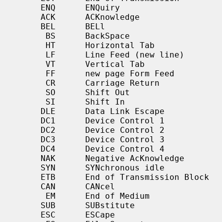
     ENQ      ENQuiry

     ACK      ACKnowledge

     BEL      BELl

      BS      BackSpace

      HT      Horizontal Tab

      LF      Line Feed (new line)

      VT      Vertical Tab

      FF      new page Form Feed

      CR      Carriage Return

      SO      Shift Out

      SI      Shift In

     DLE      Data Link Escape

     DC1      Device Control 1

     DC2      Device Control 2

     DC3      Device Control 3

     DC4      Device Control 4

     NAK      Negative AcKnowledge

     SYN      SYNchronous idle

     ETB      End of Transmission Block

     CAN      CANcel

      EM      End of Medium

     SUB      SUBstitute

     ESC      ESCape
