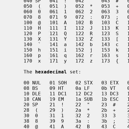
     040 SP   041  !   042  "   043  #   044  $   045  %   046  &   047  '

     050  (   051  )   052  *   053  +   054  ,   055  -   056  .   057  /

     060  0   061  1   062  2   063  3   064  4   065  5   066  6   067  7

     070  8   071  9   072  :   073  ;   074  <   075  =   076  >   077  ?

     100  @   101  A   102  B   103  C   104  D   105  E   106  F   107  G

     110  H   111  I   112  J   113  K   114  L   115  M   116  N   117  O

     120  P   121  Q   122  R   123  S   124  T   125  U   126  V   127  W

     130  X   131  Y   132  Z   133  [   134  \   135  ]   136  ^   137  _

     140  `   141  a   142  b   143  c   144  d   145  e   146  f   147  g

     150  h   151  i   152  j   153  k   154  l   155  m   156  n   157  o

     160  p   161  q   162  r   163  s   164  t   165  u   166  v   167  w

     170  x   171  y   172  z   173  {   174  |   175  }   176  ~   177 DEL

     The 
hexadecimal
 set:

     00 NUL   01 SOH   02 STX   03 ETX   04 EOT   05 ENQ   06 ACK   07 BEL

     08 BS    09 HT    0a LF    0b VT    0c FF    0d CR    0e SO    0f SI

     10 DLE   11 DC1   12 DC2   13 DC3   14 DC4   15 NAK   16 SYN   17 ETB

     18 CAN   19 EM    1a SUB   1b ESC   1c FS    1d GS    1e RS    1f US

     20 SP    21  !    22  "    23  #    24  $    25  %    26  &    27  '

     28  (    29  )    2a  *    2b  +    2c  ,    2d  -    2e  .    2f  /

     30  0    31  1    32  2    33  3    34  4    35  5    36  6    37  7

     38  8    39  9    3a  :    3b  ;    3c  <    3d  =    3e  >    3f  ?

     40  @    41  A    42  B    43  C    44  D    45  E    46  F    47  G
