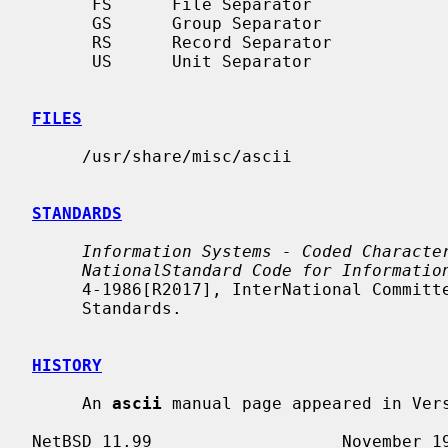
      FS      File Separator

      GS      Group Separator

      RS      Record Separator

      US      Unit Separator

FILES
     /usr/share/misc/ascii

STANDARDS
Information Systems - Coded Characte
NationalStandard Code for Informatio
     4-1986[R2017], InterNational Committee for Information Technology

     Standards.

HISTORY
     An 
ascii
 manual page appeared in Vers